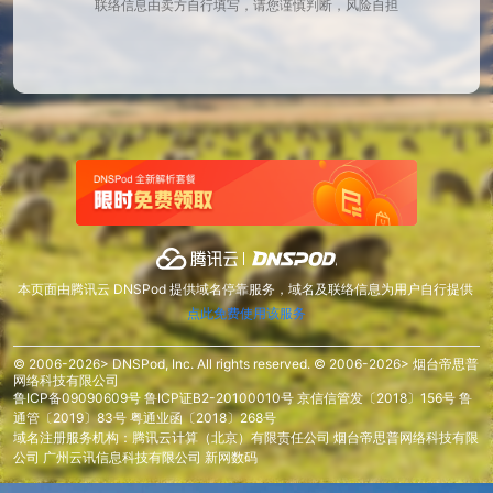
联络信息由卖方自行填写，请您谨慎判断，风险自担
本页面由腾讯云 DNSPod 提供域名停靠服务，域名及联络信息为用户自行提供
点此免费使用该服务
© 2006-2026> DNSPod, Inc. All rights reserved. © 2006-2026> 烟台帝思普
网络科技有限公司
鲁ICP备09090609号
鲁ICP证B2-20100010号
京信信管发〔2018〕156号
鲁
通管〔2019〕83号
粤通业函〔2018〕268号
域名注册服务机构：腾讯云计算（北京）有限责任公司 烟台帝思普网络科技有限
公司 广州云讯信息科技有限公司 新网数码